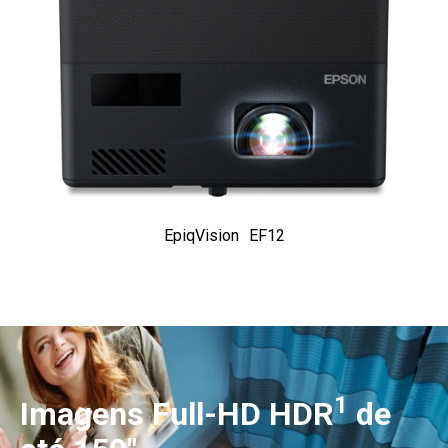
EpiqVision
EF12
1
Imagens Full-HD HDR
de