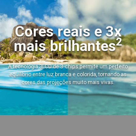
Cores reais e 3x
2
mais brilhantes
A tecnologia 3LCD de 3-chips permite um perfeito
equilíbrio entre luz branca e colorida, tornando as
cores das projeções muito mais vivas.