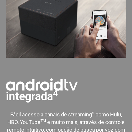
4
integrada
5
Fácil acesso a canais de streaming
como Hulu,
TM
HBO, YouTube
e muito mais, através de controle
remoto intuitivo, com opção de busca por voz com